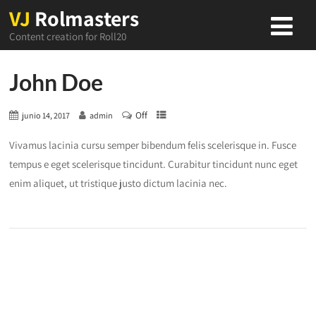
VJ
Rolmasters
Content creation for Roll20
John Doe
Off
junio 14, 2017
admin
Vivamus lacinia cursu semper bibendum felis scelerisque in. Fusce
tempus e eget scelerisque tincidunt. Curabitur tincidunt nunc eget
enim aliquet, ut tristique justo dictum lacinia nec.